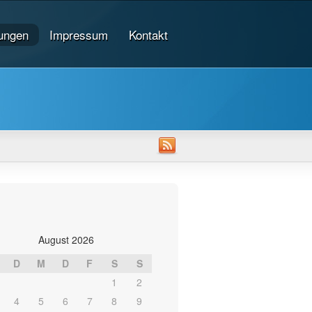
tungen
Impressum
Kontakt
August 2026
D
M
D
F
S
S
1
2
4
5
6
7
8
9