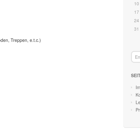
10
17
24
31
en, Treppen, e.t.c.)
SEI
I
Ko
Le
P